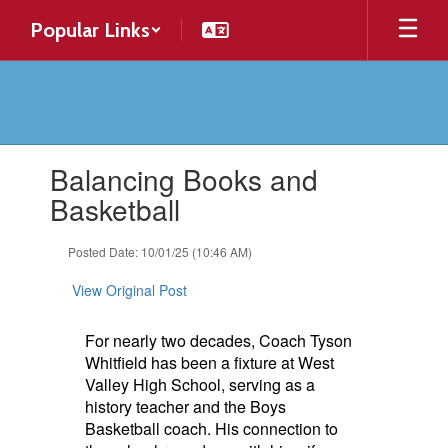
Skip
Popular Links
to
main
content
Contains
Balancing Books and
1
slides.
Basketball
Use
the
Posted Date: 10/01/25 (10:46 AM)
next
and
View Original Post
previous
buttons
to
For nearly two decades, Coach Tyson
navigate.
Whitfield has been a fixture at West
Valley High School, serving as a
history teacher and the Boys
Basketball coach. His connection to